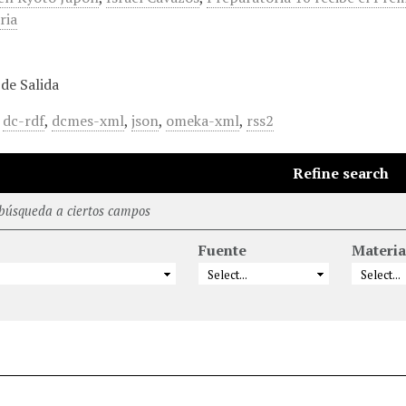
ria
de Salida
,
dc-rdf
,
dcmes-xml
,
json
,
omeka-xml
,
rss2
Refine search
 búsqueda a ciertos campos
Fuente
Materia