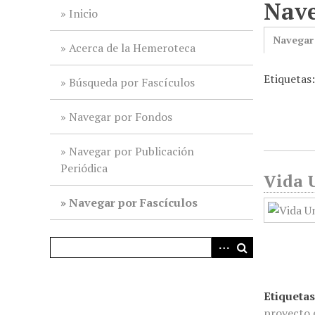
Nave
i
Inicio
n
Navegar
c
Acerca de la Hemeroteca
i
Etiquetas
p
Búsqueda por Fascículos
a
l
Navegar por Fondos
Navegar por Publicación
Periódica
Vida U
Navegar por Fascículos
Etiquetas
proyecto 