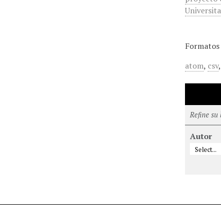
Universita
Formatos 
atom
,
csv
Refine su
Autor