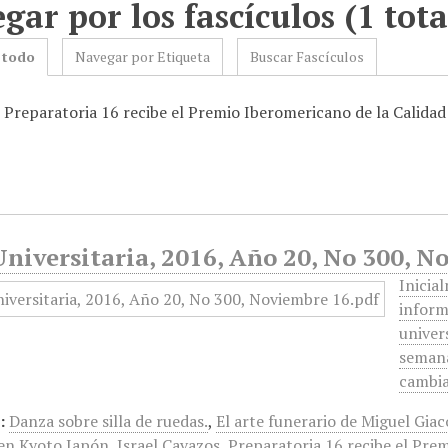
gar por los fascículos (1 tota
 todo
Navegar por Etiqueta
Buscar Fascículos
: Preparatoria 16 recibe el Premio Iberomericano de la Calida
niversitaria, 2016, Año 20, No 300, N
Inicia
inform
univer
semana
cambia
:
Danza sobre silla de ruedas.
,
El arte funerario de Miguel Gia
en Kyoto Japón
,
Israel Cavazos
,
Preparatoria 16 recibe el Pre