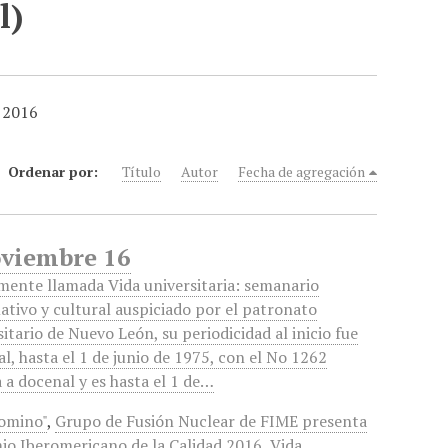
l)
d 2016
Ordenar por:
Título
Autor
Fecha de agregación
oviembre 16
lmente llamada Vida universitaria: semanario
ativo y cultural auspiciado por el patronato
sitario de Nuevo León, su periodicidad al inicio fue
l, hasta el 1 de junio de 1975, con el No 1262
 a docenal y es hasta el 1 de…
comino"
,
Grupo de Fusión Nuclear de FIME presenta
mio Iberomericano de la Calidad 2016
,
Vida