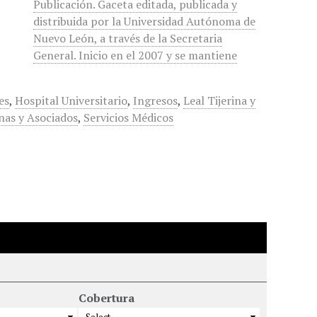
Publicación. Gaceta editada, publicada y
distribuida por la Universidad Autónoma de
Nuevo León, a través de la Secretaria
General. Inicio en el 2007 y se mantiene
es
,
Hospital Universitario
,
Ingresos
,
Leal Tijerina y
as y Asociados
,
Servicios Médicos
Cobertura