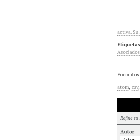
activa. S
Etiquetas
Asociados
Formatos 
atom
,
csv
Refine su
Autor