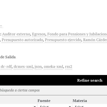
u…
:
Auditor externo
,
Egresos
,
Fondo para Pensiones y Jubilacion
,
Presupuesto autorizado
,
Presupuesto ejercido
,
Ramón Cárden
de Salida
,
dc-rdf
,
dcmes-xml
,
json
,
omeka-xml
,
rss2
Refine search
 búsqueda a ciertos campos
Fuente
Materia