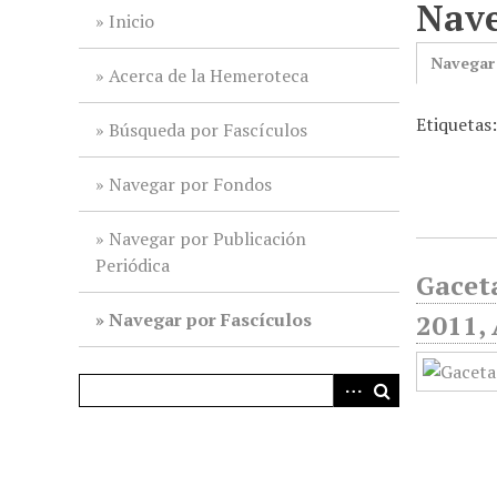
Nave
i
Inicio
n
Navegar
c
Acerca de la Hemeroteca
i
Etiquetas
p
Búsqueda por Fascículos
a
l
Navegar por Fondos
Navegar por Publicación
Periódica
Gaceta
Navegar por Fascículos
2011, 