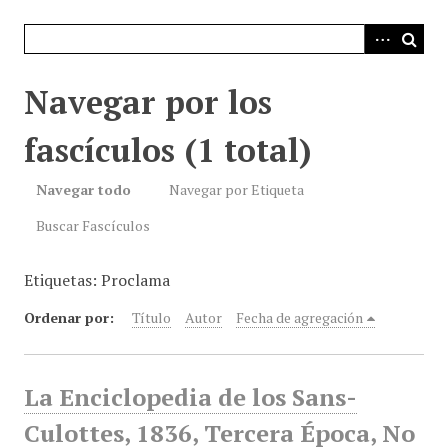
i
n
c
i
Navegar por los
p
a
fascículos (1 total)
l
Navegar todo
Navegar por Etiqueta
Buscar Fascículos
Etiquetas: Proclama
Ordenar por:
Título
Autor
Fecha de agregación
La Enciclopedia de los Sans-
Culottes, 1836, Tercera Época, No