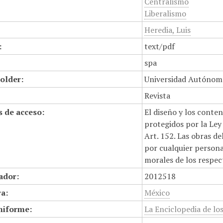
Centralismo
Liberalismo
Heredia, Luis
:
text/pdf
spa
older:
Universidad Autónom
Revista
 de acceso:
El diseño y los conte
protegidos por la Ley 
Art. 152. Las obras d
por cualquier persona,
morales de los respec
cador:
2012518
a:
México
niforme:
La Enciclopedia de lo