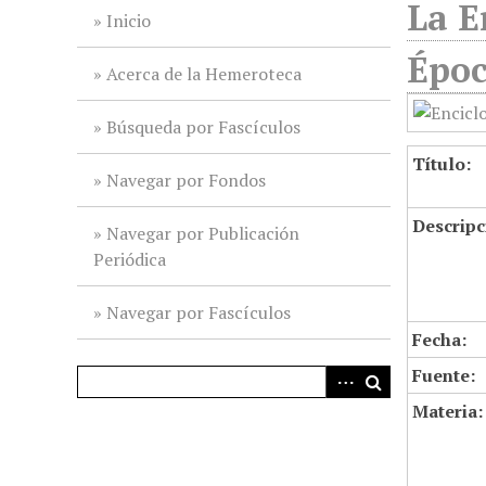
La E
i
Inicio
n
Époc
c
Acerca de la Hemeroteca
i
p
Búsqueda por Fascículos
a
Título:
l
Navegar por Fondos
Descripc
Navegar por Publicación
Periódica
Navegar por Fascículos
Fecha:
Fuente:
Materia: