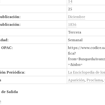
:
14
25
ublicación:
Diciembre
ublicación:
1836
Tercera
idad:
Semanal
n OPAC:
https://www.codice.u
fica?
from=BusquedaAvanz
=&isbn=
ión Periódica:
La Enciclopedia de lo
s
Aparición
,
Proclama
,
 de Salida
m