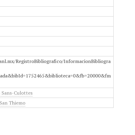
anl.mx/RegistroBibliografico/InformacionBibliogra
ada&bibId=1752465&biblioteca=0&fb=20000&fm
s Sans-Culottes
San Thiemo