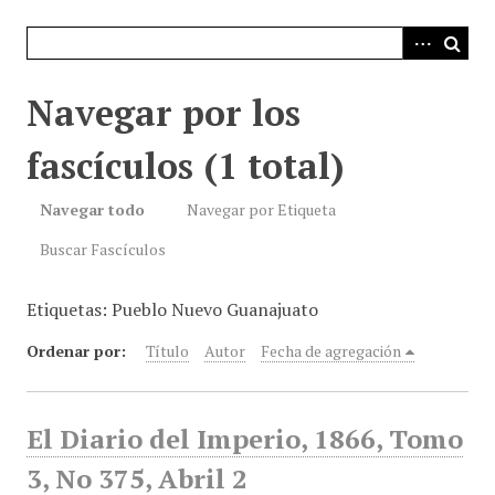
i
n
c
i
Navegar por los
p
a
fascículos (1 total)
l
Navegar todo
Navegar por Etiqueta
Buscar Fascículos
Etiquetas: Pueblo Nuevo Guanajuato
Ordenar por:
Título
Autor
Fecha de agregación
El Diario del Imperio, 1866, Tomo
3, No 375, Abril 2