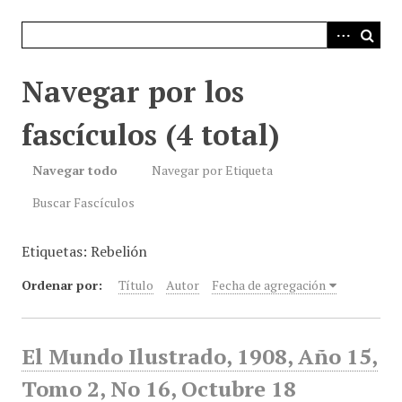
i
n
c
i
Navegar por los
p
a
fascículos (4 total)
l
Navegar todo
Navegar por Etiqueta
Buscar Fascículos
Etiquetas: Rebelión
Ordenar por:
Título
Autor
Fecha de agregación
El Mundo Ilustrado, 1908, Año 15,
Tomo 2, No 16, Octubre 18