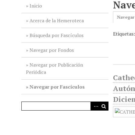
Nave
i
Inicio
n
Navegar
c
Acerca de la Hemeroteca
i
Etiquetas
p
Búsqueda por Fascículos
a
l
Navegar por Fondos
Navegar por Publicación
Periódica
Cathed
Navegar por Fascículos
Autón
Dicie