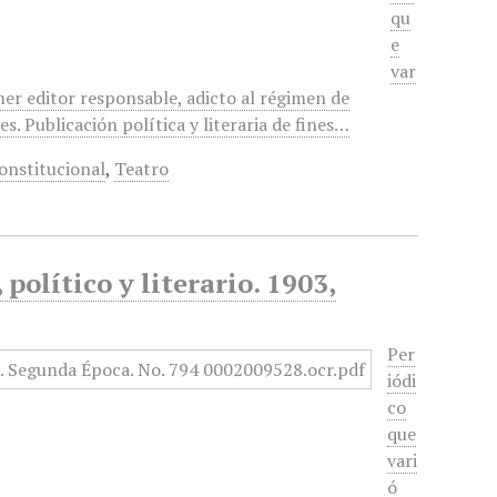
qu
e
var
mer editor responsable, adicto al régimen de
. Publicación política y literaria de fines…
onstitucional
,
Teatro
político y literario. 1903,
Per
iódi
co
que
vari
ó