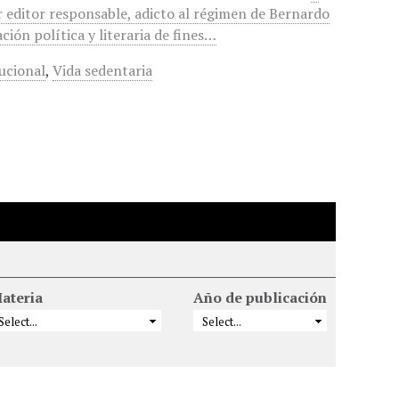
r editor responsable, adicto al régimen de Bernardo
ción política y literaria de fines…
ucional
,
Vida sedentaria
ateria
Año de publicación