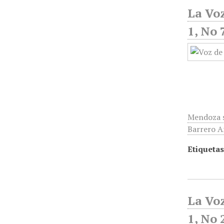
La Voz
1, No 
Mendoza s
Barrero Ar
Etiquetas
La Voz
1, No 