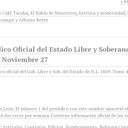
y f
:
Café Tacuba
,
El Habla de Monterrey
,
Estética y modernidad
,
Ocampo y Alfonso Reyes
ico Oficial del Estado Libre y Sobera
, Noviembre 27
o León. El número 1 del periódico con este nombre apareció el
d dos veces por semana. Contiene información oficial de los t
:
Artículos
,
Contratos
,
Edictos
,
Nombramiento
,
Reforma Cons