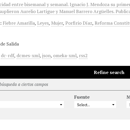
icidad entre bisemanal y semanal. Ignacio J. Mendoza su prime
suplieron Aurelio Lartigue y Manuel Barrero Argüelles. Publica
:
Fiebre Amarilla
,
Leyes
,
Mujer
,
Porfirio Díaz
,
Reforma Constit
de Salida
,
dc-rdf
,
dcmes-xml
,
json
,
omeka-xml
,
rss2
Refine search
 búsqueda a ciertos campos
Fuente
M