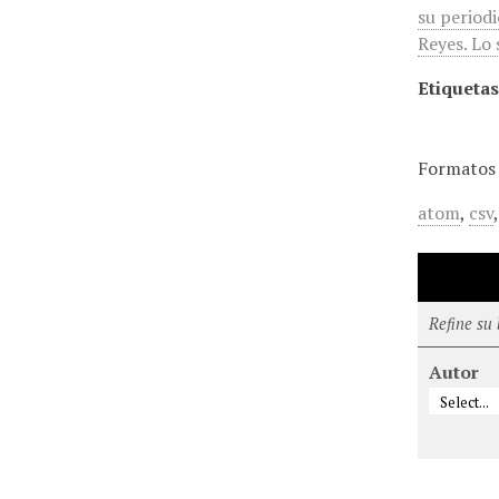
su period
Reyes. Lo 
Etiquetas
Formatos 
atom
,
csv
Refine su
Autor