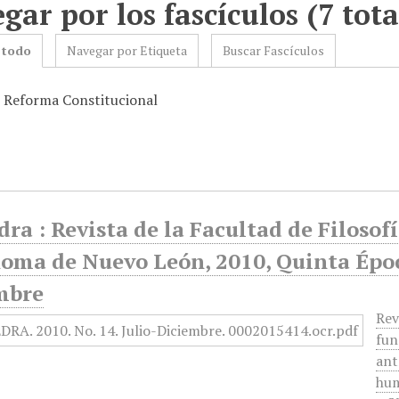
gar por los fascículos (7 tota
 todo
Navegar por Etiqueta
Buscar Fascículos
: Reforma Constitucional
ra : Revista de la Facultad de Filosof
oma de Nuevo León, 2010, Quinta Época
mbre
Rev
fun
ant
hum