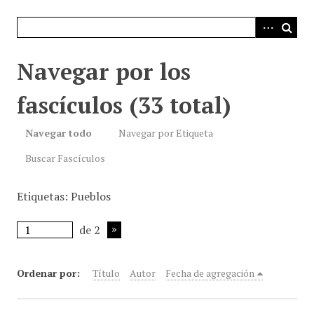
i
n
c
i
Navegar por los
p
a
fascículos (33 total)
l
Navegar todo
Navegar por Etiqueta
Buscar Fascículos
Etiquetas: Pueblos
de 2
Ordenar por:
Título
Autor
Fecha de agregación