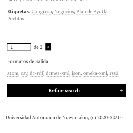
Etiquetas:
Congreso
,
Negocios
,
Plan de Ayutla
,
Pueblos
de 2
Formatos de Salida
atom
,
csv
,
dc-rdf
,
dcmes-xml
,
json
,
omeka-xml
,
rss2
Refine search
Universidad Autónoma de Nuevo Léon, (c) 2020-2030 -