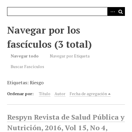
i
n
c
i
Navegar por los
p
a
fascículos (3 total)
l
Navegar todo
Navegar por Etiqueta
Buscar Fascículos
Etiquetas: Riesgo
Ordenar por:
Título
Autor
Fecha de agregación
Respyn Revista de Salud Pública y
Nutrición, 2016, Vol 15, No 4,