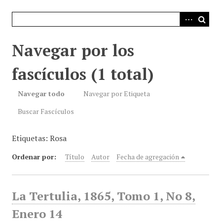
i
n
c
i
Navegar por los
p
a
fascículos (1 total)
l
Navegar todo
Navegar por Etiqueta
Buscar Fascículos
Etiquetas: Rosa
Ordenar por:
Título
Autor
Fecha de agregación
La Tertulia, 1865, Tomo 1, No 8,
Enero 14