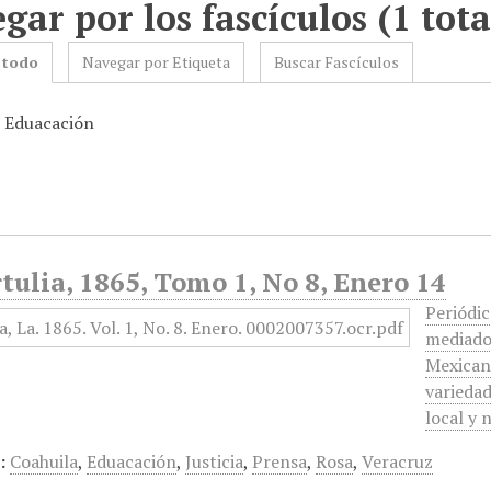
gar por los fascículos (1 tota
 todo
Navegar por Etiqueta
Buscar Fascículos
: Eduacación
tulia, 1865, Tomo 1, No 8, Enero 14
Periódic
mediado
Mexicano
variedad
local y 
:
Coahuila
,
Eduacación
,
Justicia
,
Prensa
,
Rosa
,
Veracruz