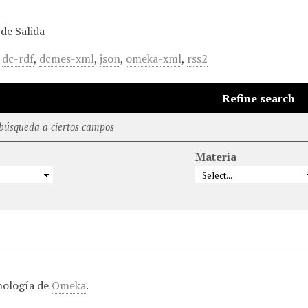
de Salida
,
dc-rdf
,
dcmes-xml
,
json
,
omeka-xml
,
rss2
Refine search
 búsqueda a ciertos campos
Materia
nología de
Omeka
.