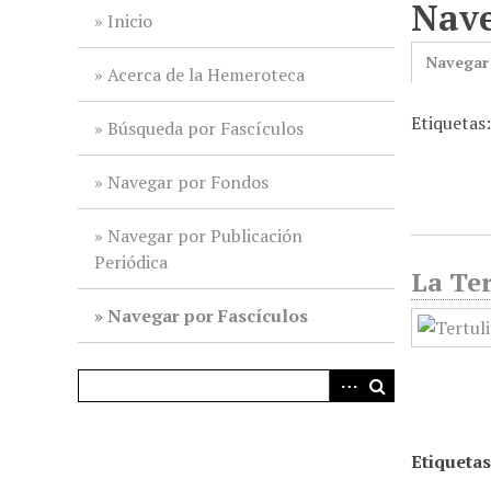
Nave
i
Inicio
n
Navegar
c
Acerca de la Hemeroteca
i
Etiquetas
p
Búsqueda por Fascículos
a
l
Navegar por Fondos
Navegar por Publicación
Periódica
La Ter
Navegar por Fascículos
Etiquetas