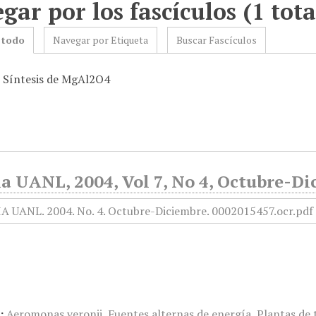
gar por los fascículos (1 tota
 todo
Navegar por Etiqueta
Buscar Fascículos
: Síntesis de MgAl2O4
a UANL, 2004, Vol 7, No 4, Octubre-Di
:
Aeromonas veronii
,
Fuentes alternas de energía
,
Plantas de 