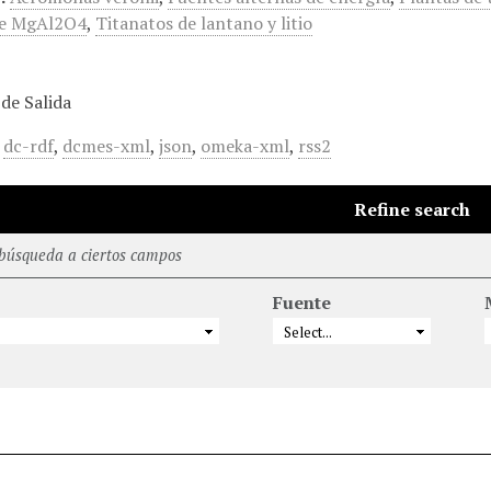
de MgAl2O4
,
Titanatos de lantano y litio
de Salida
,
dc-rdf
,
dcmes-xml
,
json
,
omeka-xml
,
rss2
Refine search
 búsqueda a ciertos campos
Fuente