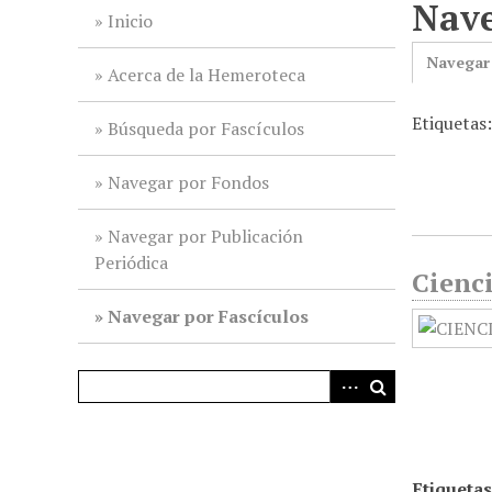
Nave
i
Inicio
n
Navegar
c
Acerca de la Hemeroteca
i
Etiquetas
p
Búsqueda por Fascículos
a
l
Navegar por Fondos
Navegar por Publicación
Periódica
Cienci
Navegar por Fascículos
Etiquetas