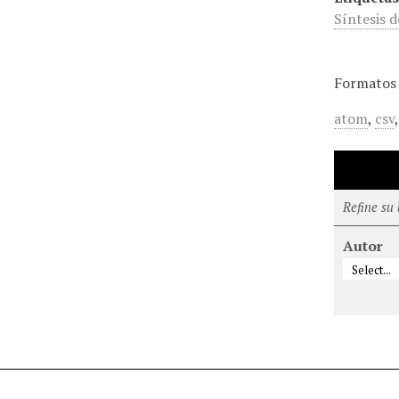
Síntesis 
Formatos 
atom
,
csv
Refine su
Autor