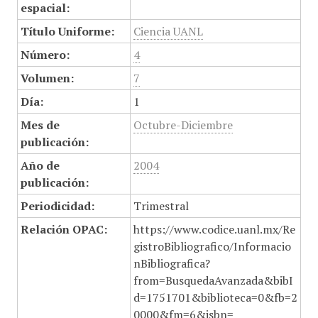
espacial:
Título Uniforme:
Ciencia UANL
Número:
4
Volumen:
7
Día:
1
Mes de
Octubre-Diciembre
publicación:
Año de
2004
publicación:
Periodicidad:
Trimestral
Relación OPAC:
https://www.codice.uanl.mx/Re
gistroBibliografico/Informacio
nBibliografica?
from=BusquedaAvanzada&bibI
d=1751701&biblioteca=0&fb=2
0000&fm=6&isbn=