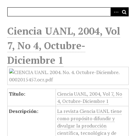
i
n
c
i
Ciencia UANL, 2004, Vol
p
a
7, No 4, Octubre-
l
Diciembre 1
Título:
Ciencia UANL, 2004, Vol 7, No
4, Octubre-Diciembre 1
Descripción:
La revista Ciencia UANL tiene
como propósito difundir y
divulgar la producción
científica, tecnológica y de