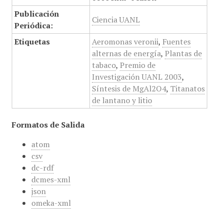
Publicación
Ciencia UANL
Periódica:
Etiquetas
Aeromonas veronii
,
Fuentes
alternas de energía
,
Plantas de
tabaco
,
Premio de
Investigación UANL 2003
,
Síntesis de MgAl2O4
,
Titanatos
de lantano y litio
Formatos de Salida
atom
csv
dc-rdf
dcmes-xml
json
omeka-xml