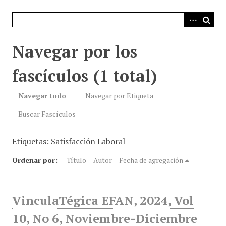
i
n
c
i
Navegar por los
p
a
fascículos (1 total)
l
Navegar todo
Navegar por Etiqueta
Buscar Fascículos
Etiquetas: Satisfacción Laboral
Ordenar por:
Título
Autor
Fecha de agregación
VinculaTégica EFAN, 2024, Vol
10, No 6, Noviembre-Diciembre