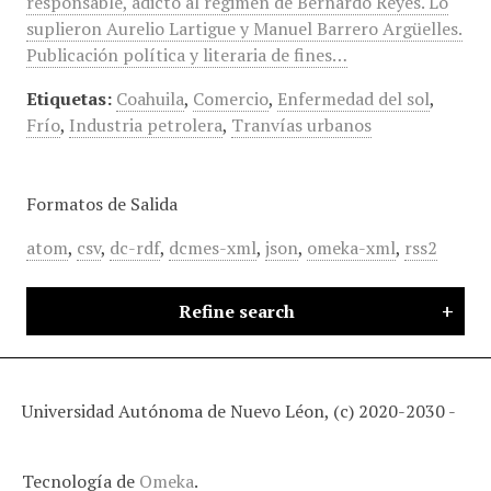
responsable, adicto al régimen de Bernardo Reyes. Lo
suplieron Aurelio Lartigue y Manuel Barrero Argüelles.
Publicación política y literaria de fines…
Etiquetas:
Coahuila
,
Comercio
,
Enfermedad del sol
,
Frío
,
Industria petrolera
,
Tranvías urbanos
Formatos de Salida
atom
,
csv
,
dc-rdf
,
dcmes-xml
,
json
,
omeka-xml
,
rss2
Refine search
Universidad Autónoma de Nuevo Léon, (c) 2020-2030 -
Tecnología de
Omeka
.