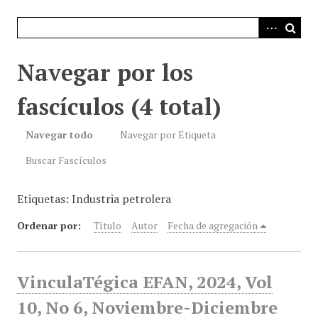
i
n
c
i
Navegar por los
p
a
fascículos (4 total)
l
Navegar todo
Navegar por Etiqueta
Buscar Fascículos
Etiquetas: Industria petrolera
Ordenar por:
Título
Autor
Fecha de agregación
VinculaTégica EFAN, 2024, Vol
10, No 6, Noviembre-Diciembre