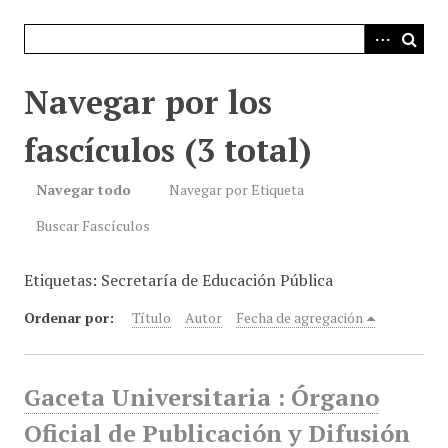
i
n
c
i
Navegar por los
p
a
fascículos (3 total)
l
Navegar todo
Navegar por Etiqueta
Buscar Fascículos
Etiquetas: Secretaría de Educación Pública
Ordenar por:
Título
Autor
Fecha de agregación
Gaceta Universitaria : Órgano
Oficial de Publicación y Difusión