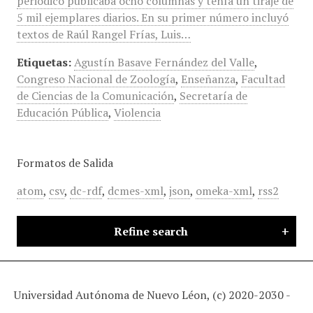
periódico publicaba ocho columnas y tenía un tiraje de
5 mil ejemplares diarios. En su primer número incluyó
textos de Raúl Rangel Frías, Luis…
Etiquetas:
Agustín Basave Fernández del Valle
,
Congreso Nacional de Zoología
,
Enseñanza
,
Facultad
de Ciencias de la Comunicación
,
Secretaría de
Educación Pública
,
Violencia
Formatos de Salida
atom
,
csv
,
dc-rdf
,
dcmes-xml
,
json
,
omeka-xml
,
rss2
Refine search
Universidad Autónoma de Nuevo Léon, (c) 2020-2030 -