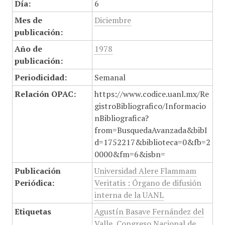
Día:
6
Mes de
Diciembre
publicación:
Año de
1978
publicación:
Periodicidad:
Semanal
Relación OPAC:
https://www.codice.uanl.mx/Re
gistroBibliografico/Informacio
nBibliografica?
from=BusquedaAvanzada&bibI
d=1752217&biblioteca=0&fb=2
0000&fm=6&isbn=
Publicación
Universidad Alere Flammam
Periódica:
Veritatis : Órgano de difusión
interna de la UANL
Etiquetas
Agustín Basave Fernández del
Valle
,
Congreso Nacional de