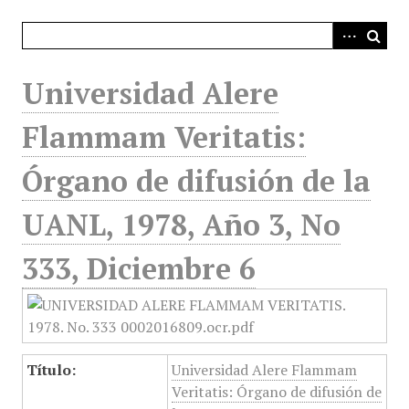
i
n
c
i
Universidad Alere
p
a
Flammam Veritatis:
l
Órgano de difusión de la
UANL, 1978, Año 3, No
333, Diciembre 6
Título:
Universidad Alere Flammam
Veritatis: Órgano de difusión de