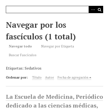
i
n
c
i
Navegar por los
p
a
fascículos (1 total)
l
Navegar todo
Navegar por Etiqueta
Buscar Fascículos
Etiquetas: Sedativos
Ordenar por:
Título
Autor
Fecha de agregación
La Escuela de Medicina, Periódico
dedicado a las ciencias médicas,