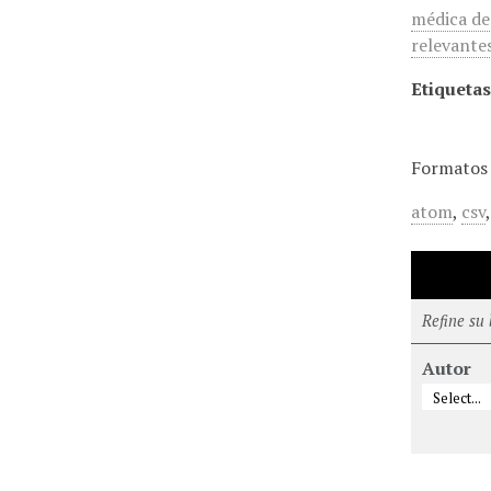
médica de 
relevante
Etiquetas
Formatos 
atom
,
csv
Refine su
Autor