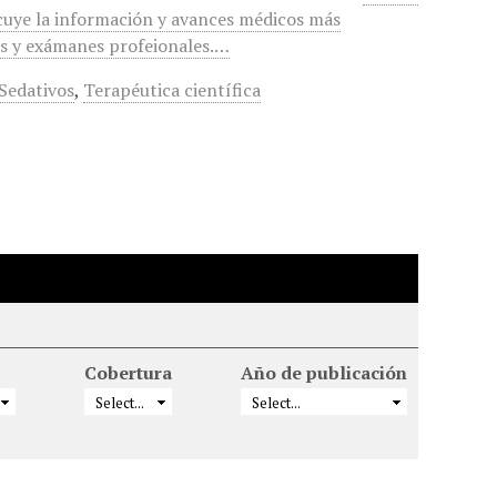
Incuye la información y avances médicos más
es y exámanes profeionales.…
Sedativos
,
Terapéutica científica
Cobertura
Año de publicación