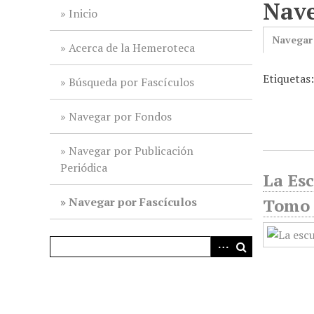
Nave
i
Inicio
n
Navegar
c
Acerca de la Hemeroteca
i
Etiquetas:
p
Búsqueda por Fascículos
a
l
Navegar por Fondos
Navegar por Publicación
Periódica
La Esc
Navegar por Fascículos
Tomo 2