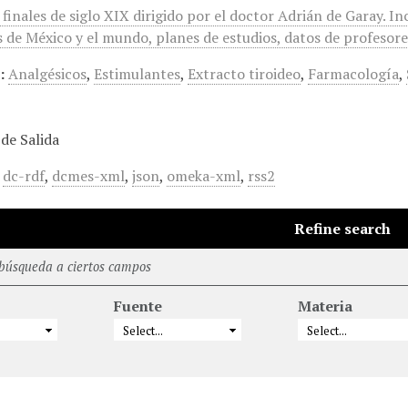
finales de siglo XIX dirigido por el doctor Adrián de Garay. 
s de México y el mundo, planes de estudios, datos de profesor
:
Analgésicos
,
Estimulantes
,
Extracto tiroideo
,
Farmacología
,
de Salida
,
dc-rdf
,
dcmes-xml
,
json
,
omeka-xml
,
rss2
Refine search
 búsqueda a ciertos campos
Fuente
Materia