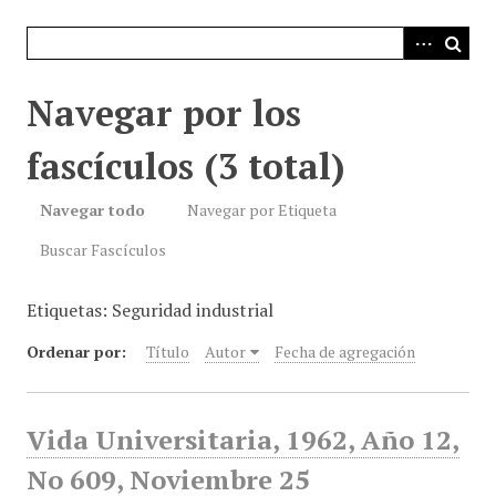
i
n
c
i
Navegar por los
p
a
fascículos (3 total)
l
Navegar todo
Navegar por Etiqueta
Buscar Fascículos
Etiquetas: Seguridad industrial
Ordenar por:
Título
Autor
Fecha de agregación
Vida Universitaria, 1962, Año 12,
No 609, Noviembre 25