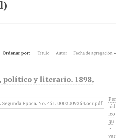
l)
Ordenar por:
Título
Autor
Fecha de agregación
político y literario. 1898,
Per
iód
ico
qu
e
var