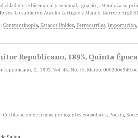
odicidad entre bisemanal y semanal. Ignacio J. Mendoza su pri
eyes. Lo suplieron Aurelio Lartigue y Manuel Barrero Argüelles
:
Constantinopla
,
Estados Unidos
,
Ferrocarriles
,
Importación
itor Republicano, 1893, Quinta Época
:
Certificación de firmas por agentes consulares
,
Poesía
,
Soci
de Salida