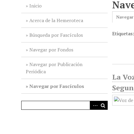
Nave
i
Inicio
n
Navegar
c
Acerca de la Hemeroteca
i
Etiquetas
p
Búsqueda por Fascículos
a
l
Navegar por Fondos
Navegar por Publicación
Periódica
La Voz
Navegar por Fascículos
Segun