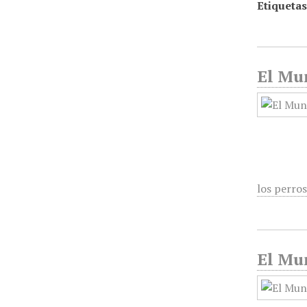
Etiquetas
El Mu
los perro
El Mun