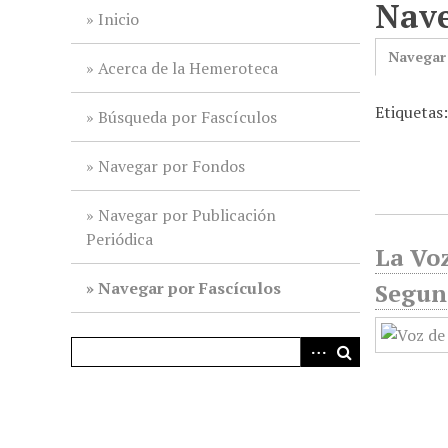
Nave
i
Inicio
n
Navegar
c
Acerca de la Hemeroteca
i
Etiquetas
p
Búsqueda por Fascículos
a
l
Navegar por Fondos
Navegar por Publicación
Periódica
La Voz
Navegar por Fascículos
Segun