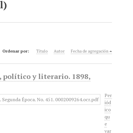
l)
Ordenar por:
Título
Autor
Fecha de agregación
político y literario. 1898,
Per
iód
ico
qu
e
var