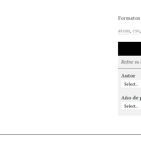
Formatos 
atom
,
csv
Refine su
Autor
Año de 