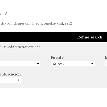
de Salida
,
dc-rdf
,
dcmes-xml
,
json
,
omeka-xml
,
rss2
Refine search
 búsqueda a ciertos campos
Fuente
M
publicación