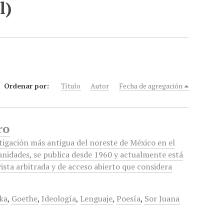
l)
Ordenar por:
Título
Autor
Fecha de agregación
ro
stigación más antigua del noreste de México en el
anidades, se publica desde 1960 y actualmente está
ista arbitrada y de acceso abierto que considera
ska
,
Goethe
,
Ideología
,
Lenguaje
,
Poesía
,
Sor Juana