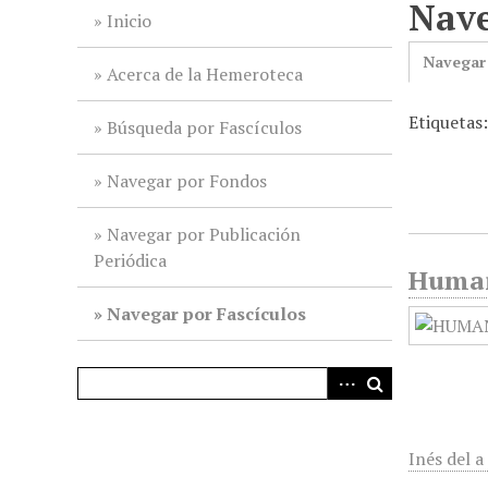
Nave
i
Inicio
n
Navegar
c
Acerca de la Hemeroteca
i
Etiquetas:
p
Búsqueda por Fascículos
a
l
Navegar por Fondos
Navegar por Publicación
Periódica
Humani
Navegar por Fascículos
Inés del a