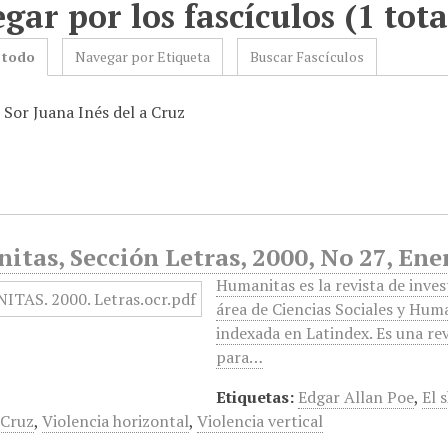
gar por los fascículos (1 tota
 todo
Navegar por Etiqueta
Buscar Fascículos
 Sor Juana Inés del a Cruz
tas, Sección Letras, 2000, No 27, Ene
Humanitas es la revista de inve
área de Ciencias Sociales y Hum
indexada en Latindex. Es una rev
para…
Etiquetas:
Edgar Allan Poe
,
El 
 Cruz
,
Violencia horizontal
,
Violencia vertical