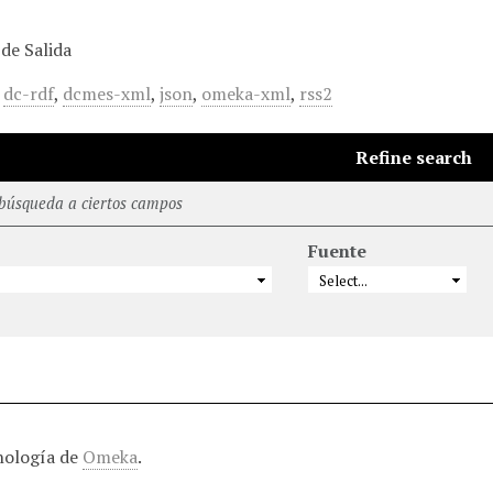
de Salida
,
dc-rdf
,
dcmes-xml
,
json
,
omeka-xml
,
rss2
Refine search
 búsqueda a ciertos campos
Fuente
nología de
Omeka
.