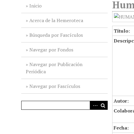
Huma
i
Inicio
n
c
Acerca de la Hemeroteca
i
Título:
p
Búsqueda por Fascículos
Descripc
a
l
Navegar por Fondos
Navegar por Publicación
Periódica
Navegar por Fascículos
Autor:
Colabor
Fecha: