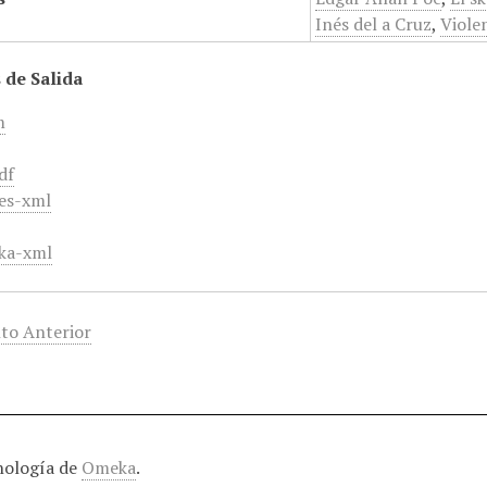
Inés del a Cruz
,
Viole
 de Salida
m
df
es-xml
ka-xml
to Anterior
nología de
Omeka
.