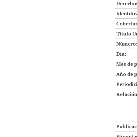
Derechos
Identifi
Cobertur
Título U
Número
Día:
Mes de p
Año de p
Periodic
Relació
Publicac
Etiqueta