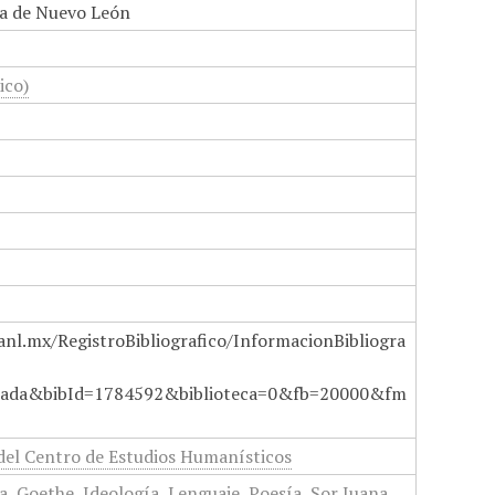
a de Nuevo León
ico)
anl.mx/RegistroBibliografico/InformacionBibliogra
ada&bibId=1784592&biblioteca=0&fb=20000&fm
del Centro de Estudios Humanísticos
ka
,
Goethe
,
Ideología
,
Lenguaje
,
Poesía
,
Sor Juana