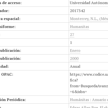
 de acceso:
Universidad Autónom
cador:
2017342
a espacial:
Monterrey, N.L., (Méx
niforme:
Humanitas
:
27
1
ublicación:
Enero
ublicación:
2000
idad:
Anual
n OPAC:
https://www.codice.u
fica?
from=BusquedaAvanz
=6&isbn=
ión Periódica:
Humánitas : Anuario 
s
Edgar Allan Poe
,
El s