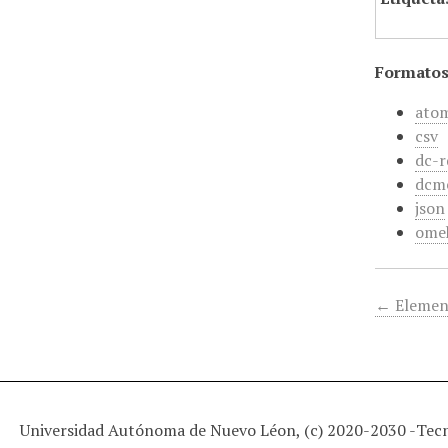
Formatos
ato
csv
dc-r
dcm
json
ome
← Elemen
Universidad Autónoma de Nuevo Léon, (c) 2020-2030 -
Tec