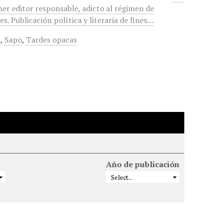
mer editor responsable, adicto al régimen de
. Publicación política y literaria de fines…
a
,
Sapo
,
Tardes opacas
Año de publicación