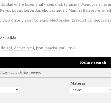
odicidad entre bisemanal y semanal. Ignacio J. Mendoza su pri
eyes. Lo suplieron Aurelio Lartigue y Manuel Barrero Argüelles
:
Bajo otros cielos
,
Colegios electorales
,
Estadística
,
Geografí
de Salida
,
dc-rdf
,
dcmes-xml
,
json
,
omeka-xml
,
rss2
Refine search
 búsqueda a ciertos campos
Materia