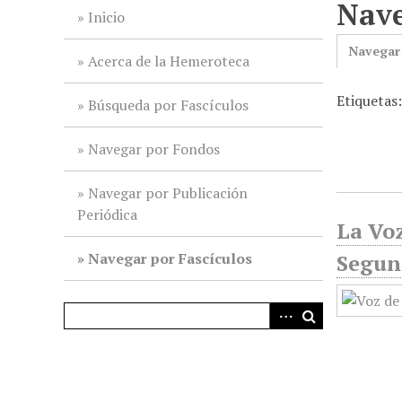
Nave
i
Inicio
n
Navegar
c
Acerca de la Hemeroteca
i
Etiquetas
p
Búsqueda por Fascículos
a
l
Navegar por Fondos
Navegar por Publicación
Periódica
La Voz
Navegar por Fascículos
Segund