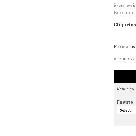
ió su peri
Bernardo R
Etiquetas
Formatos 
atom
,
csv
Refine su
Fuente