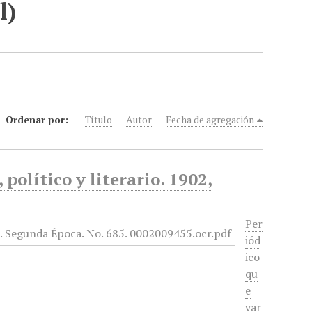
l)
Ordenar por:
Título
Autor
Fecha de agregación
político y literario. 1902,
Per
iód
ico
qu
e
var