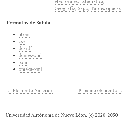
electorales
,
Estadística
,
Geografía
,
Sapo
,
Tardes opacas
Formatos de Salida
atom
csv
dc-rdf
dcmes-xml
json
omeka-xml
← Elemento Anterior
Próximo elemento →
Universidad Autónoma de Nuevo Léon, (c) 2020-2030 -