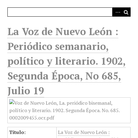
i
n
c
i
La Voz de Nuevo León :
p
a
Periódico semanario,
l
político y literario. 1902,
Segunda Época, No 685,
Julio 19
Título:
La Voz de Nuevo León :