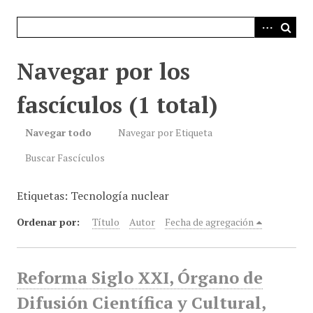
i
n
c
i
Navegar por los
p
a
fascículos (1 total)
l
Navegar todo
Navegar por Etiqueta
Buscar Fascículos
Etiquetas: Tecnología nuclear
Ordenar por:
Título
Autor
Fecha de agregación
Reforma Siglo XXI, Órgano de
Difusión Científica y Cultural,