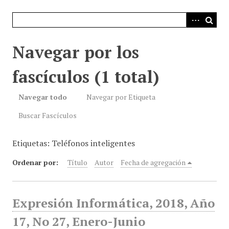
i
n
c
i
Navegar por los
p
a
fascículos (1 total)
l
Navegar todo
Navegar por Etiqueta
Buscar Fascículos
Etiquetas: Teléfonos inteligentes
Ordenar por:
Título
Autor
Fecha de agregación
Expresión Informática, 2018, Año
17, No 27, Enero-Junio