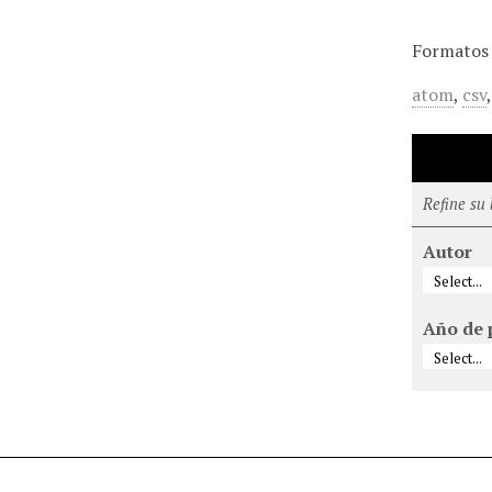
Formatos 
atom
,
csv
Refine su
Autor
Año de 