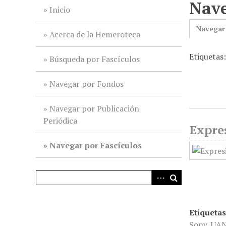
Nave
i
Inicio
n
Navegar
c
Acerca de la Hemeroteca
i
Etiquetas:
p
Búsqueda por Fascículos
a
l
Navegar por Fondos
Navegar por Publicación
Periódica
Expres
Navegar por Fascículos
Etiquetas
Sony
,
UA