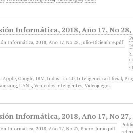
ión Informática, 2018, Año 17, No 28,
P
t
y
c
a
:
Apple
,
Google
,
IBM
,
Industria 4.0
,
Inteligencia artificial
,
Pro
Samsung
,
UANL
,
Vehículos inteligentes
,
Videojuegos
ión Informática, 2018, Año 17, No 27,
Publi
refer