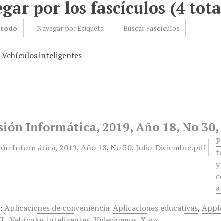
gar por los fascículos (4 tota
 todo
Navegar por Etiqueta
Buscar Fascículos
 Vehículos inteligentes
ión Informática, 2019, Año 18, No 30,
P
t
y
c
a
:
Aplicaciones de conveniencia
,
Aplicaciones educativas
,
Appl
NL
,
Vehículos inteligentes
,
Videojuegos
,
Xbox