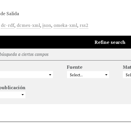
de Salida
,
dc-rdf
,
dcmes-xml
,
json
,
omeka-xml
,
rss2
Refine search
 búsqueda a ciertos campos
Fuente
Mat
publicación