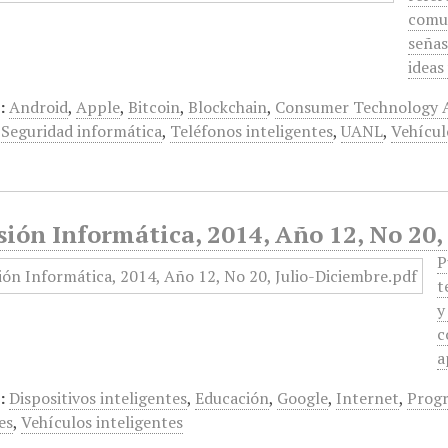
comun
señas
ideas
:
Android
,
Apple
,
Bitcoin
,
Blockchain
,
Consumer Technology A
,
Seguridad informática
,
Teléfonos inteligentes
,
UANL
,
Vehícul
ión Informática, 2014, Año 12, No 20,
P
t
y
c
a
:
Dispositivos inteligentes
,
Educación
,
Google
,
Internet
,
Prog
es
,
Vehículos inteligentes