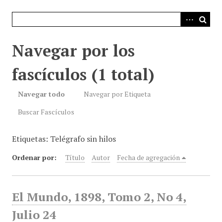
i
n
c
i
Navegar por los
p
a
fascículos (1 total)
l
Navegar todo
Navegar por Etiqueta
Buscar Fascículos
Etiquetas: Telégrafo sin hilos
Ordenar por:
Título
Autor
Fecha de agregación
El Mundo, 1898, Tomo 2, No 4,
Julio 24