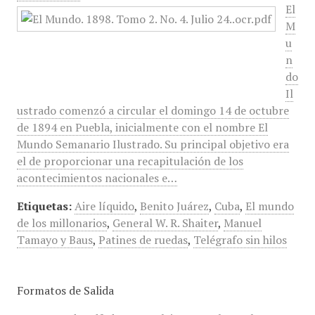
El
M
u
n
do
Il
ustrado comenzó a circular el domingo 14 de octubre
de 1894 en Puebla, inicialmente con el nombre El
Mundo Semanario Ilustrado. Su principal objetivo era
el de proporcionar una recapitulación de los
acontecimientos nacionales e…
Etiquetas:
Aire líquido
,
Benito Juárez
,
Cuba
,
El mundo
de los millonarios
,
General W. R. Shaiter
,
Manuel
Tamayo y Baus
,
Patines de ruedas
,
Telégrafo sin hilos
Formatos de Salida