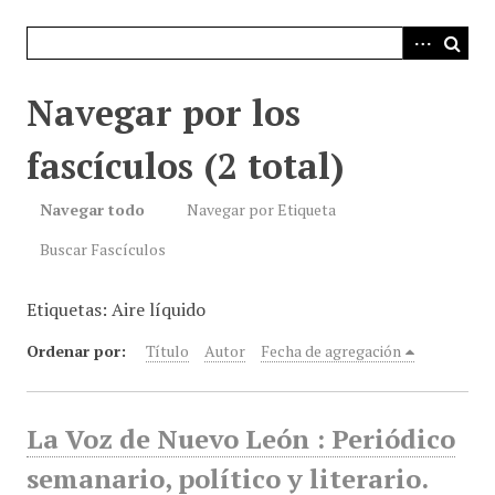
i
n
c
i
Navegar por los
p
a
fascículos (2 total)
l
Navegar todo
Navegar por Etiqueta
Buscar Fascículos
Etiquetas: Aire líquido
Ordenar por:
Título
Autor
Fecha de agregación
La Voz de Nuevo León : Periódico
semanario, político y literario.