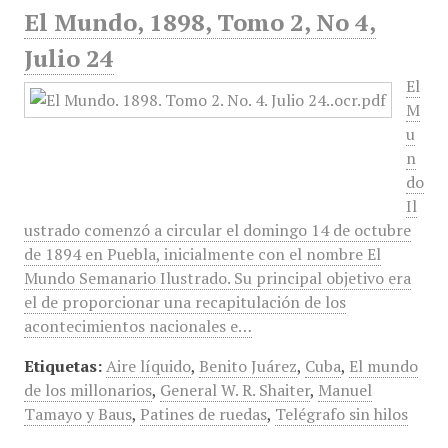
El Mundo, 1898, Tomo 2, No 4,
Julio 24
El
M
u
n
do
Il
ustrado comenzó a circular el domingo 14 de octubre
de 1894 en Puebla, inicialmente con el nombre El
Mundo Semanario Ilustrado. Su principal objetivo era
el de proporcionar una recapitulación de los
acontecimientos nacionales e…
Etiquetas:
Aire líquido
,
Benito Juárez
,
Cuba
,
El mundo
de los millonarios
,
General W. R. Shaiter
,
Manuel
Tamayo y Baus
,
Patines de ruedas
,
Telégrafo sin hilos