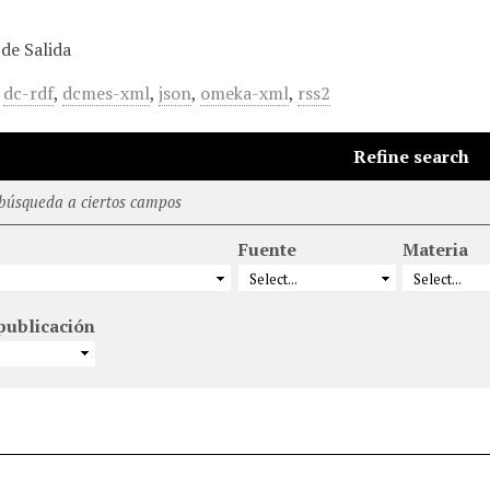
de Salida
,
dc-rdf
,
dcmes-xml
,
json
,
omeka-xml
,
rss2
Refine search
 búsqueda a ciertos campos
Fuente
Materia
publicación