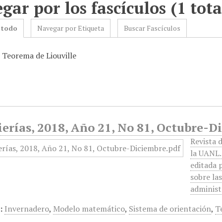
gar por los fascículos (1 tota
 todo
Navegar por Etiqueta
Buscar Fascículos
: Teorema de Liouville
erías, 2018, Año 21, No 81, Octubre-D
Revista 
la UANL.
editada 
sobre las
administ
:
Invernadero
,
Modelo matemático
,
Sistema de orientación
,
T