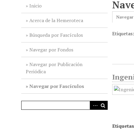
Nave
i
Inicio
n
Navegar
c
Acerca de la Hemeroteca
i
Etiquetas
p
Búsqueda por Fascículos
a
l
Navegar por Fondos
Navegar por Publicación
Periódica
Ingeni
Navegar por Fascículos
Etiquetas