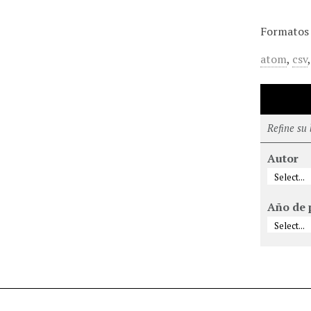
Formatos 
atom
,
csv
Refine su
Autor
Año de 