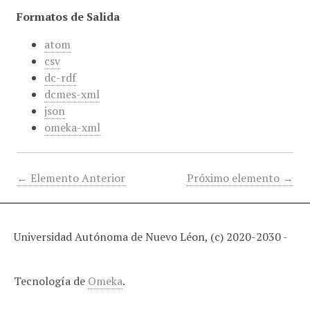
Formatos de Salida
atom
csv
dc-rdf
dcmes-xml
json
omeka-xml
← Elemento Anterior
Próximo elemento →
Universidad Autónoma de Nuevo Léon, (c) 2020-2030 -
Tecnología de
Omeka
.