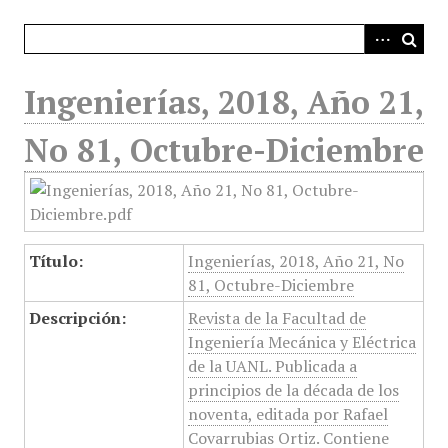
i
n
c
i
Ingenierías, 2018, Año 21,
p
a
No 81, Octubre-Diciembre
l
Título:
Ingenierías, 2018, Año 21, No
81, Octubre-Diciembre
Descripción:
Revista de la Facultad de
Ingeniería Mecánica y Eléctrica
de la UANL. Publicada a
principios de la década de los
noventa, editada por Rafael
Covarrubias Ortiz. Contiene