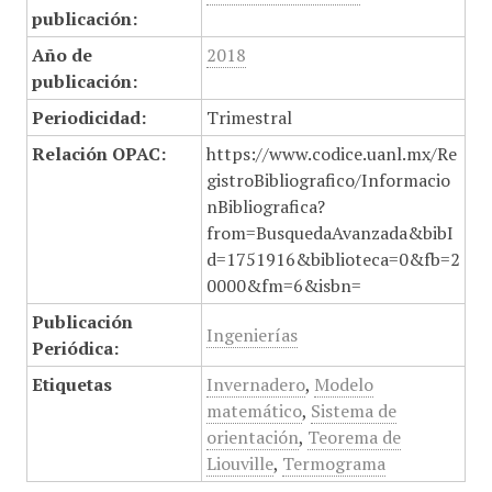
publicación:
Año de
2018
publicación:
Periodicidad:
Trimestral
Relación OPAC:
https://www.codice.uanl.mx/Re
gistroBibliografico/Informacio
nBibliografica?
from=BusquedaAvanzada&bibI
d=1751916&biblioteca=0&fb=2
0000&fm=6&isbn=
Publicación
Ingenierías
Periódica:
Etiquetas
Invernadero
,
Modelo
matemático
,
Sistema de
orientación
,
Teorema de
Liouville
,
Termograma