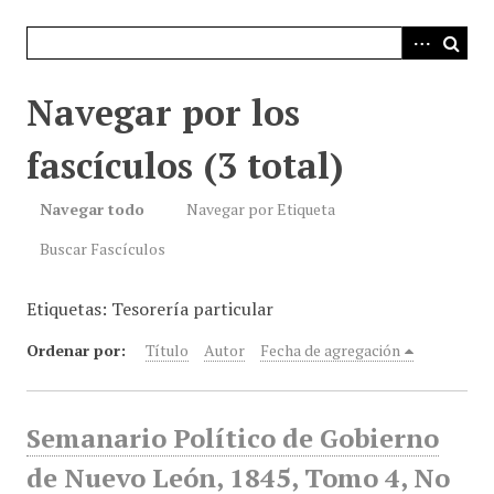
i
n
c
i
Navegar por los
p
a
fascículos (3 total)
l
Navegar todo
Navegar por Etiqueta
Buscar Fascículos
Etiquetas: Tesorería particular
Ordenar por:
Título
Autor
Fecha de agregación
Semanario Político de Gobierno
de Nuevo León, 1845, Tomo 4, No