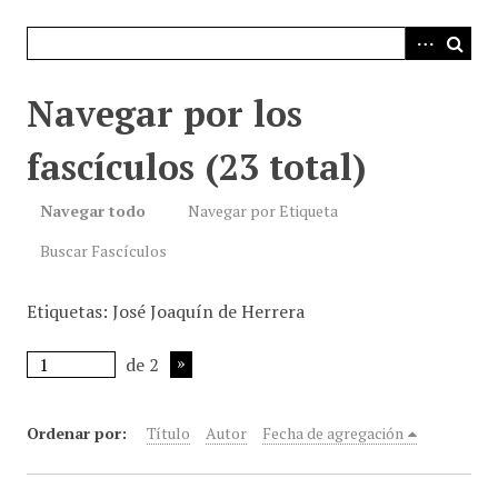
i
n
c
i
Navegar por los
p
a
fascículos (23 total)
l
Navegar todo
Navegar por Etiqueta
Buscar Fascículos
Etiquetas: José Joaquín de Herrera
de 2
Ordenar por:
Título
Autor
Fecha de agregación