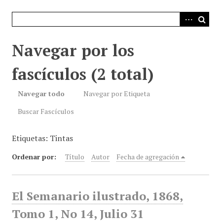
i
n
c
i
Navegar por los
p
a
fascículos (2 total)
l
Navegar todo
Navegar por Etiqueta
Buscar Fascículos
Etiquetas: Tintas
Ordenar por:
Título
Autor
Fecha de agregación
El Semanario ilustrado, 1868,
Tomo 1, No 14, Julio 31