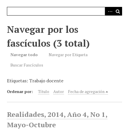
i
n
c
i
Navegar por los
p
a
fascículos (3 total)
l
Navegar todo
Navegar por Etiqueta
Buscar Fascículos
Etiquetas: Trabajo docente
Ordenar por:
Título
Autor
Fecha de agregación
Realidades, 2014, Año 4, No 1,
Mayo-Octubre