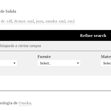
de Salida
,
dc-rdf
,
dcmes-xml
,
json
,
omeka-xml
,
rss2
Refine search
 búsqueda a ciertos campos
Fuente
Mate
nología de
Omeka
.