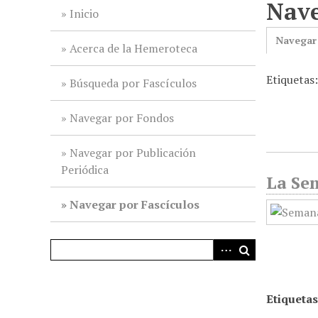
Nave
i
Inicio
n
Navegar
c
Acerca de la Hemeroteca
i
Etiquetas
p
Búsqueda por Fascículos
a
l
Navegar por Fondos
Navegar por Publicación
Periódica
La Sem
Navegar por Fascículos
Etiquetas