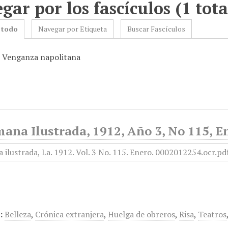
gar por los fascículos (1 tota
 todo
Navegar por Etiqueta
Buscar Fascículos
: Venganza napolitana
ana Ilustrada, 1912, Año 3, No 115, E
:
Belleza
,
Crónica extranjera
,
Huelga de obreros
,
Risa
,
Teatros