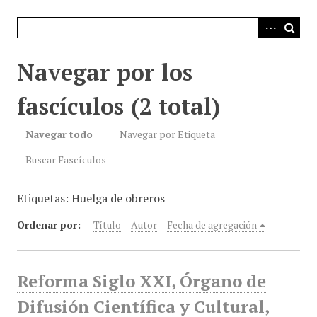
i
n
c
i
Navegar por los
p
a
fascículos (2 total)
l
Navegar todo
Navegar por Etiqueta
Buscar Fascículos
Etiquetas: Huelga de obreros
Ordenar por:
Título
Autor
Fecha de agregación
Reforma Siglo XXI, Órgano de
Difusión Científica y Cultural,