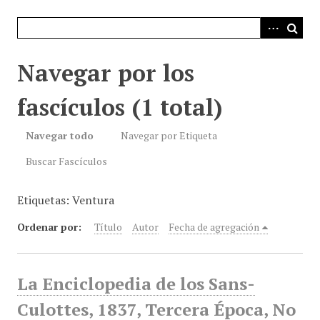
i
n
c
i
Navegar por los
p
a
fascículos (1 total)
l
Navegar todo
Navegar por Etiqueta
Buscar Fascículos
Etiquetas: Ventura
Ordenar por:
Título
Autor
Fecha de agregación
La Enciclopedia de los Sans-
Culottes, 1837, Tercera Época, No