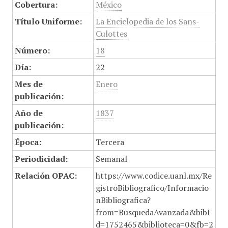
Cobertura:
México
Título Uniforme:
La Enciclopedia de los Sans-
Culottes
Número:
18
Día:
22
Mes de
Enero
publicación:
Año de
1837
publicación:
Época:
Tercera
Periodicidad:
Semanal
Relación OPAC:
https://www.codice.uanl.mx/Re
gistroBibliografico/Informacio
nBibliografica?
from=BusquedaAvanzada&bibI
d=1752465&biblioteca=0&fb=2