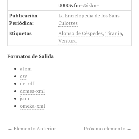
0000&fm=&isbn=
Publicación
La Enciclopedia de los Sans-
Periódica:
Culottes
Etiquetas
Alonso de Céspedes
,
Tiranía
,
Ventura
Formatos de Salida
atom
csv
dc-rdf
dcmes-xml
json
omeka-xml
← Elemento Anterior
Próximo elemento →