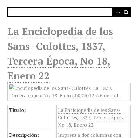
i
n
c
i
La Enciclopedia de los
p
a
Sans- Culottes, 1837,
l
Tercera Época, No 18,
Enero 22
Título:
La Enciclopedia de los Sans-
Culottes, 1837, Tercera Época,
No 18, Enero 22
Descripción:
Impresa a dos columnas con