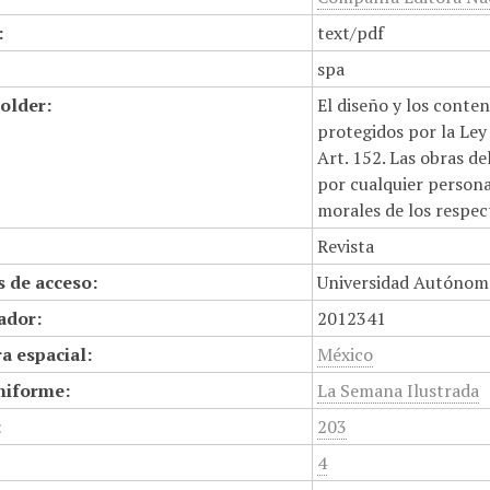
:
text/pdf
spa
older:
El diseño y los conte
protegidos por la Ley 
Art. 152. Las obras d
por cualquier persona,
morales de los respec
Revista
 de acceso:
Universidad Autónom
cador:
2012341
a espacial:
México
niforme:
La Semana Ilustrada
:
203
4