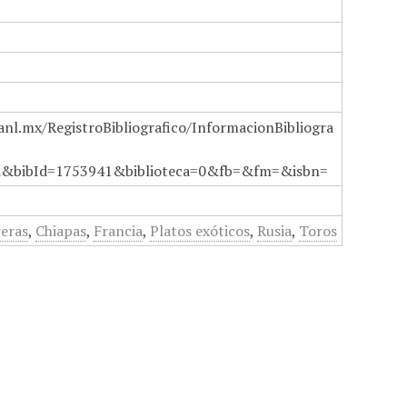
anl.mx/RegistroBibliografico/InformacionBibliogra
a&bibId=1753941&biblioteca=0&fb=&fm=&isbn=
reras
,
Chiapas
,
Francia
,
Platos exóticos
,
Rusia
,
Toros