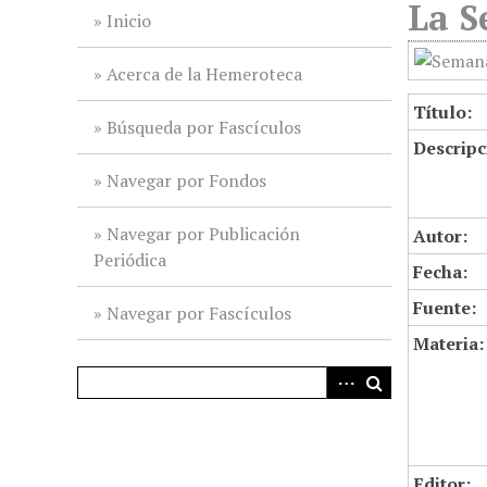
La S
i
Inicio
n
c
Acerca de la Hemeroteca
i
Título:
p
Búsqueda por Fascículos
Descripc
a
l
Navegar por Fondos
Navegar por Publicación
Autor:
Periódica
Fecha:
Fuente:
Navegar por Fascículos
Materia:
Editor: