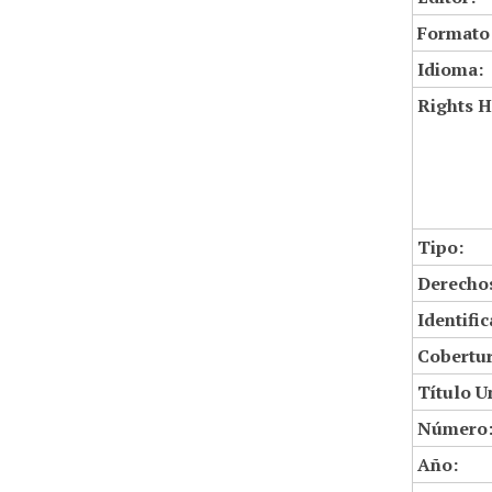
Formato
Idioma:
Rights H
Tipo:
Derechos
Identifi
Cobertur
Título U
Número
Año: