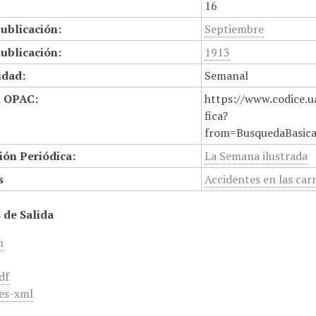
16
ublicación:
Septiembre
ublicación:
1913
idad:
Semanal
n OPAC:
https://www.codice.u
fica?
from=BusquedaBasic
ión Periódica:
La Semana ilustrada
s
Accidentes en las car
 de Salida
m
df
es-xml