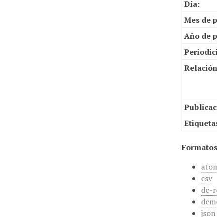
Día:
Mes de p
Año de p
Periodic
Relació
Publicac
Etiqueta
Formatos
ato
csv
dc-r
dcm
json