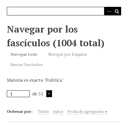
i
n
c
i
Navegar por los
p
a
fascículos (1004 total)
l
Navegar todo
Navegar por Etiqueta
Buscar Fascículos
Materia es exacto "Política"
de 51
Ordenar por:
Título
Autor
Fecha de agregación