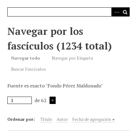
i
n
c
i
Navegar por los
p
a
fascículos (1234 total)
l
Navegar todo
Navegar por Etiqueta
Buscar Fascículos
Fuente es exacto "Fondo Pérez Maldonado"
de 62
Ordenar por:
Título
Autor
Fecha de agregación