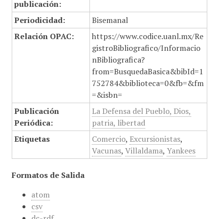
publicación:
Periodicidad:
Bisemanal
Relación OPAC:
https://www.codice.uanl.mx/Re
gistroBibliografico/Informacio
nBibliografica?
from=BusquedaBasica&bibId=1
752784&biblioteca=0&fb=&fm
=&isbn=
Publicación
La Defensa del Pueblo, Dios,
Periódica:
patria, libertad
Etiquetas
Comercio
,
Excursionistas
,
Vacunas
,
Villaldama
,
Yankees
Formatos de Salida
atom
csv
dc-rdf