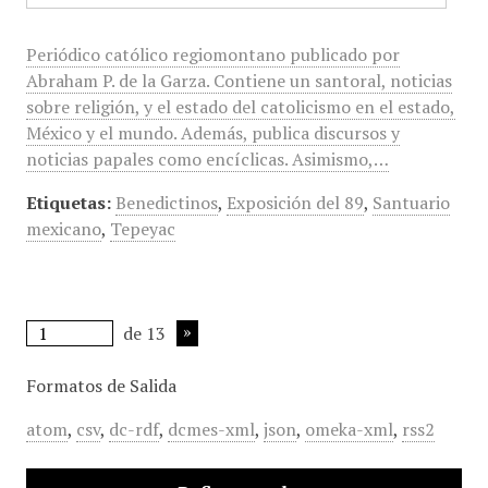
Periódico católico regiomontano publicado por
Abraham P. de la Garza. Contiene un santoral, noticias
sobre religión, y el estado del catolicismo en el estado,
México y el mundo. Además, publica discursos y
noticias papales como encíclicas. Asimismo,…
Etiquetas:
Benedictinos
,
Exposición del 89
,
Santuario
mexicano
,
Tepeyac
de 13
Formatos de Salida
atom
,
csv
,
dc-rdf
,
dcmes-xml
,
json
,
omeka-xml
,
rss2