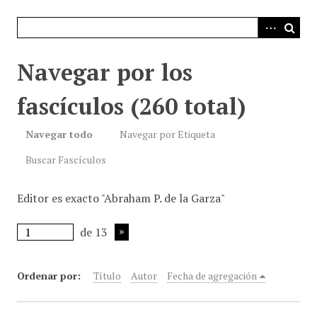
i
n
c
i
Navegar por los
p
a
fascículos (260 total)
l
Navegar todo
Navegar por Etiqueta
Buscar Fascículos
Editor es exacto "Abraham P. de la Garza"
de 13
Ordenar por:
Título
Autor
Fecha de agregación