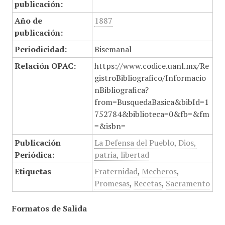
publicación:
Año de
1887
publicación:
Periodicidad:
Bisemanal
Relación OPAC:
https://www.codice.uanl.mx/Re
gistroBibliografico/Informacio
nBibliografica?
from=BusquedaBasica&bibId=1
752784&biblioteca=0&fb=&fm
=&isbn=
Publicación
La Defensa del Pueblo, Dios,
Periódica:
patria, libertad
Etiquetas
Fraternidad
,
Mecheros
,
Promesas
,
Recetas
,
Sacramento
Formatos de Salida