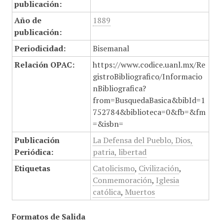
publicación:
Año de
1889
publicación:
Periodicidad:
Bisemanal
Relación OPAC:
https://www.codice.uanl.mx/Re
gistroBibliografico/Informacio
nBibliografica?
from=BusquedaBasica&bibId=1
752784&biblioteca=0&fb=&fm
=&isbn=
Publicación
La Defensa del Pueblo, Dios,
Periódica:
patria, libertad
Etiquetas
Catolicismo
,
Civilización
,
Conmemoración
,
Iglesia
católica
,
Muertos
Formatos de Salida