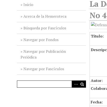
La D
i
Inicio
n
No 4
c
Acerca de la Hemeroteca
i
p
Búsqueda por Fascículos
a
Título:
l
Navegar por Fondos
Descripc
Navegar por Publicación
Periódica
Navegar por Fascículos
Autor:
Colabor
Fecha: