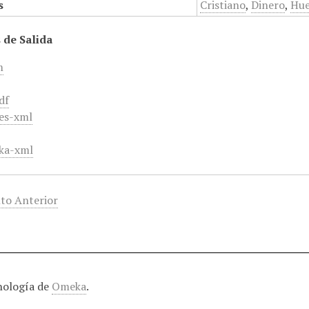
s
Cristiano
,
Dinero
,
Hue
 de Salida
m
df
es-xml
ka-xml
to Anterior
nología de
Omeka
.