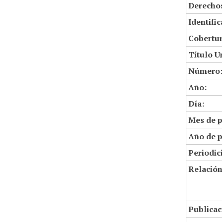
Derechos
Identifi
Cobertur
Título U
Número
Año:
Día:
Mes de p
Año de p
Periodic
Relació
Publicac