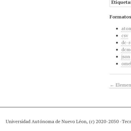
Etiqueta
Formatos
ato
csv
dc-r
dcm
json
ome
← Elemen
Universidad Autónoma de Nuevo Léon, (c) 2020-2030 -
Tec