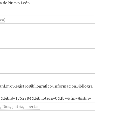
a de Nuevo León
co)
o
anl.mx/RegistroBibliografico/InformacionBibliogra
a&bibId=1752784&biblioteca=0&fb=&fm=&isbn=
 Dios, patria, libertad