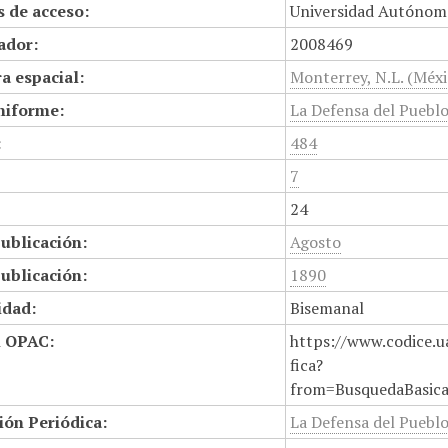
 de acceso:
Universidad Autónom
cador:
2008469
a espacial:
Monterrey, N.L. (Méxi
niforme:
La Defensa del Puebl
:
484
7
24
ublicación:
Agosto
ublicación:
1890
idad:
Bisemanal
n OPAC:
https://www.codice.u
fica?
from=BusquedaBasic
ión Periódica:
La Defensa del Pueblo,