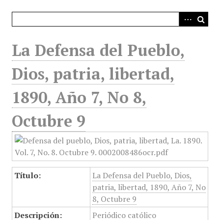
i
n
c
i
La Defensa del Pueblo,
p
a
Dios, patria, libertad,
l
1890, Año 7, No 8,
Octubre 9
Título:
La Defensa del Pueblo, Dios,
patria, libertad, 1890, Año 7, No
8, Octubre 9
Descripción:
Periódico católico