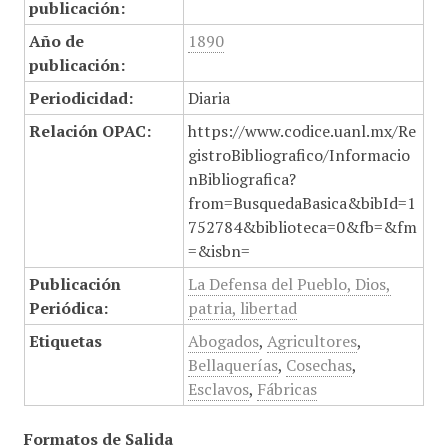
publicación:
Año de
1890
publicación:
Periodicidad:
Diaria
Relación OPAC:
https://www.codice.uanl.mx/Re
gistroBibliografico/Informacio
nBibliografica?
from=BusquedaBasica&bibId=1
752784&biblioteca=0&fb=&fm
=&isbn=
Publicación
La Defensa del Pueblo, Dios,
Periódica:
patria, libertad
Etiquetas
Abogados
,
Agricultores
,
Bellaquerías
,
Cosechas
,
Esclavos
,
Fábricas
Formatos de Salida